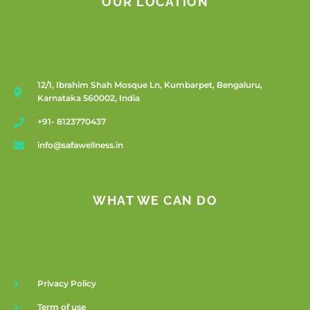
OUR LOCATION
12/1, Ibrahim Shah Mosque Ln, Kumbarpet, Bengaluru,
Karnataka 560002, India
+91- 8123770437
info@safawellness.in
WHAT WE CAN DO
Privacy Policy
Term of use